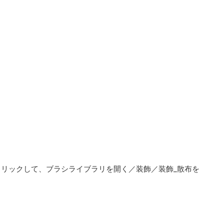
クリックして、
ブラシライブラリを開く／装飾／装飾_散布
を