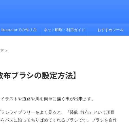
Illustratorでの作り方
ネット印刷・利用ガイド
おすすめツール
り方
>
い方【散布ブラシの設定方法】
、イラストや道路や川を簡単に描く事が出来ます。
ラシライブラリーをよく見ると、『装飾_散布』という項目
トをパスに沿ってちりばめてくれるブラシです。ブラシを自作