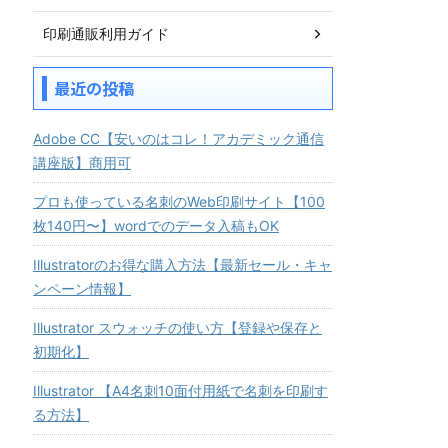
印刷通販利用ガイド
最近の投稿
Adobe CC【安いのはコレ！アカデミック通信
講座版】商用可
プロも使っている名刺のWeb印刷サイト【100
枚140円〜】wordでのデータ入稿もOK
Illustratorのお得な購入方法【最新セール・キャ
ンペーン情報】
Illustrator スウォッチの使い方【登録や保存と
初期化】
Illustrator 【A4名刺10面付用紙で名刺を印刷す
る方法】