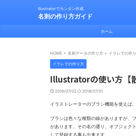
Illustratorでカンタン作成
名刺の作り方ガイド
ホーム
HOME
>
名刺データの作り方
>
イラレでの作
イラレでの作り方
Illustratorの使
2016/07/02
2018/07/01
イラストレーターのブラシ機能を使えば
ブラシは色々な種類の線がありますが、ブ
があります。その名の通り、オブジェク
して登録する事も出来ます。