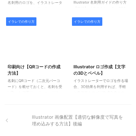
Illustrator 名刺用ガイドの作り方
名刺用のロゴを、イラストレータ
【前編】 イラストレーターCS3
ーのペンツールを使って、トレー
を使った名刺の作り方ガイドで
スしてみます。 前回記事
す。 今回は、名刺の断裁部分の
Illustrator ロゴのトレース【ペン
イラレでの作り方
イラレでの作り方
ガイドを制作してみましょう。
ツールの使い方】前編 の続きに
裁ち落とし名刺を断裁する際には
なります。 今回は、アンカーポ
若干カット位置がズレてしまうこ
イントのハンドルを操作して、パ
とがあります。データを作る際
スと下絵を合わせる調整を行いま
は、そのズレの部分をあらかじめ
す。
2020/9/12
2018/7/1
想定して余裕を持たせます。
印刷向け【QRコードの作成
Illustrator ロゴ作成【文字
方法】
の3Dとベベル】
名刺にQRコード（二次元バーコ
イラストレーターでロゴを作る場
ード）を載せておくと、名刺を受
合、3D効果を利用すれば、手軽
け取った相手は、バーコードリー
に立体的なロゴが作成出来ます。
ダーやスマホで読む込む事ができ
立体的なロゴは、フォトショップ
るので利便性が高まります。 QR
を使って作るケースが多いのでし
コードには、名前や電話番号、E-
ょうが、ロゴを名刺や印刷物に使
Illustrator 画像配置【適切な解像度で写真を
mailやURLなど様々な情報を載せ
い回す事を考えた場合、イラスト
埋め込みする方法】後編
る事が可能です。 名刺印刷向け
レーターのベジェ曲線でデータを
のQRコードを作ってみましょ
作った方が便利です。
う。イラストレーターとフォトシ