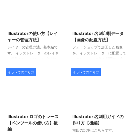
2018/7/1
2018/7/1
Illustratorの使い方【レイ
Illustrator 名刺印刷データ
ヤーの管理方法】
【画像の配置方法】
レイヤーの管理方法、基本編で
フォトショップで加工した画像
す。 イラストレーターのレイヤ
を、イラストレーターに配置して
ー機能を使いこなせば、複雑なデ
みましょう。 画像を配置する方
ータも効率よく作ることが出来ま
法は、リンクさせる方法と埋め込
す。 名刺など比較的単純なデー
む方法があります。それぞれにメ
イラレでの作り方
イラレでの作り方
タを作る時も、レイヤー機能は、
リットとデメリットがあります。
地図作成や、企業毎の統一名刺の
例として、イラストレーターCS3
管理などに、欠かす事が出来ない
を使用して、名刺データにQRコ
機能です。 イラストレーターで
ードを配置してみます。
レイヤー機能を使ってみましょ
2018/7/1
2018/7/1
う。 以下、操作画面では、Mac
イラストレーターCS3を使用して
Illustrator ロゴのトレース
Illustrator 名刺用ガイドの
います。
【ペンツールの使い方】後
作り方【後編】
編
前回の記事はこちらです。