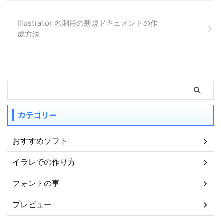
ョップを使用してご説明します。
QRコードの作成方法 QRコードに
Illustrator 名刺用の新規ドキュメントの作
は、さまざまな情報を載せる事が
成方法
可能ですが、あまりたくさん内容
を詰め込みすぎると、黒い点々
（セル）のサイズが小さくなって
しまい、読み取りが ...
カテゴリー
おすすめソフト
イラレでの作り方
フォントの事
プレビュー