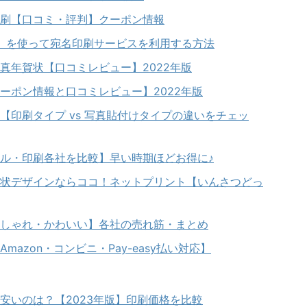
刷【口コミ・評判】クーポン情報
el）を使って宛名印刷サービスを利用する方法
真年賀状【口コミレビュー】2022年版
ーポン情報と口コミレビュー】2022年版
【印刷タイプ vs 写真貼付けタイプの違いをチェッ
ル・印刷各社を比較】早い時期ほどお得に♪
状デザインならココ！ネットプリント【いんさつどっ
しゃれ・かわいい】各社の売れ筋・まとめ
azon・コンビニ・Pay-easy払い対応】
安いのは？【2023年版】印刷価格を比較