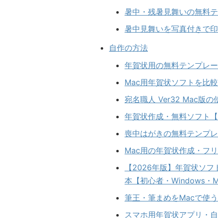
暑中・残暑見舞いの無料テ
暑中見舞いを写真付きで印
自作の方法
年賀状用の無料テンプレー
Mac用年賀状ソフトを比較
宛名職人 Ver32 Ma
年賀状作成・無料ソフト【
喪中はがきの無料テンプレ
Mac用の年賀状作成・フリ
【2026年版】年賀状ソ
本【初心者・Windows・
筆王・筆まめをMacで使
スマホ用年賀状アプリ・自