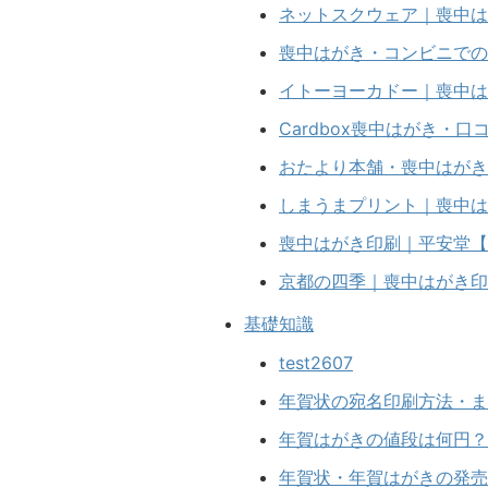
ネットスクウェア｜喪中は
喪中はがき・コンビニでの
イトーヨーカドー｜喪中は
Cardbox喪中はがき・
おたより本舗・喪中はがき
しまうまプリント｜喪中は
喪中はがき印刷｜平安堂【
京都の四季｜喪中はがき印
基礎知識
test2607
年賀状の宛名印刷方法・ま
年賀はがきの値段は何円？
年賀状・年賀はがきの発売