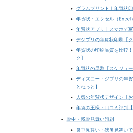
グラムプリント｜年賀状印
年賀状・エクセル（Exc
年賀状アプリ｜スマホで写
デジプリの年賀状印刷【ク
年賀状の印刷品質を比較！
ク】
年賀状の早割【スケジュー
ディズニー・ジブリの年賀
とねっと】
人気の年賀状デザイン【お
年賀の王様・口コミ評判【Am
暑中・残暑見舞い印刷
暑中見舞い・残暑見舞いで