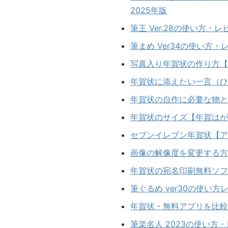
2025年版
筆王 Ver.28の使い方
筆まめ Ver34の使い方
写真入り年賀状の作り方【
年賀状に添えたい一言（ひ
年賀状の自作に必要な物と
年賀状のサイズ【年賀はが
セブンイレブン年賀状【ア
画像の解像度を変更する方
年賀状の宛名印刷無料ソフ
筆ぐるめ ver30の使い
年賀状・無料アプリを比較
筆楽名人 2023の使い方